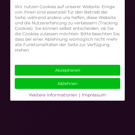
Wir nutzen Cookies auf unserer Website. Einige
von ihnen sind essenziell für den Betrieb der
Seite, während andere uns helfen, diese Website
und die Nutzererfahrung zu verbessern (Tracking
Cookies). Sie können selbst entscheiden, ob Sie
die Cookies zulassen möchten. Bitte beachten Sie,
dass bei einer Ablehnung womöglich nicht mehr
alle Funktionalitäten der Seite zur Verfügung
stehen.
Akzeptieren
Ablehnen
Weitere Informationen
|
Impressum