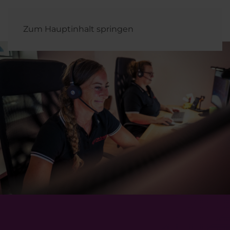
Zum Hauptinhalt springen